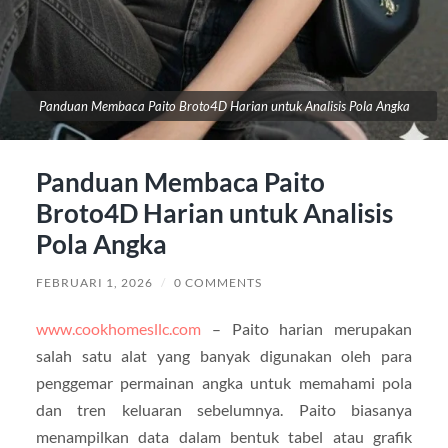
Panduan Membaca Paito Broto4D Harian untuk Analisis Pola Angka
Panduan Membaca Paito
Broto4D Harian untuk Analisis
Pola Angka
FEBRUARI 1, 2026
/
0 COMMENTS
www.cookhomesllc.com
– Paito harian merupakan
salah satu alat yang banyak digunakan oleh para
penggemar permainan angka untuk memahami pola
dan tren keluaran sebelumnya. Paito biasanya
menampilkan data dalam bentuk tabel atau grafik