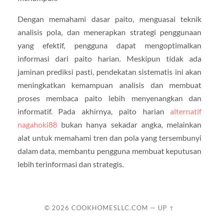
Dengan memahami dasar paito, menguasai teknik
analisis pola, dan menerapkan strategi penggunaan
yang efektif, pengguna dapat mengoptimalkan
informasi dari paito harian. Meskipun tidak ada
jaminan prediksi pasti, pendekatan sistematis ini akan
meningkatkan kemampuan analisis dan membuat
proses membaca paito lebih menyenangkan dan
informatif. Pada akhirnya, paito harian
alternatif
nagahoki88
bukan hanya sekadar angka, melainkan
alat untuk memahami tren dan pola yang tersembunyi
dalam data, membantu pengguna membuat keputusan
lebih terinformasi dan strategis.
© 2026
COOKHOMESLLC.COM
—
UP ↑