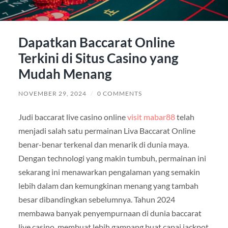
Dapatkan Baccarat Online
Terkini di Situs Casino yang
Mudah Menang
NOVEMBER 29, 2024
/
0 COMMENTS
Judi baccarat live casino online
visit mabar88
telah
menjadi salah satu permainan Liva Baccarat Online
benar-benar terkenal dan menarik di dunia maya.
Dengan technologi yang makin tumbuh, permainan ini
sekarang ini menawarkan pengalaman yang semakin
lebih dalam dan kemungkinan menang yang tambah
besar dibandingkan sebelumnya. Tahun 2024
membawa banyak penyempurnaan di dunia baccarat
live casino, membuat lebih gampang buat capai jackpot