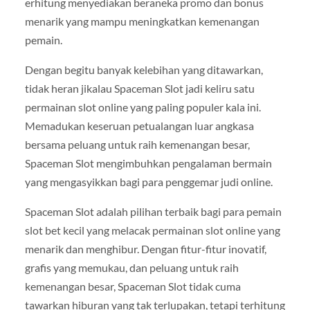
erhitung menyediakan beraneka promo dan bonus
menarik yang mampu meningkatkan kemenangan
pemain.
Dengan begitu banyak kelebihan yang ditawarkan,
tidak heran jikalau Spaceman Slot jadi keliru satu
permainan slot online yang paling populer kala ini.
Memadukan keseruan petualangan luar angkasa
bersama peluang untuk raih kemenangan besar,
Spaceman Slot mengimbuhkan pengalaman bermain
yang mengasyikkan bagi para penggemar judi online.
Spaceman Slot adalah pilihan terbaik bagi para pemain
slot bet kecil yang melacak permainan slot online yang
menarik dan menghibur. Dengan fitur-fitur inovatif,
grafis yang memukau, dan peluang untuk raih
kemenangan besar, Spaceman Slot tidak cuma
tawarkan hiburan yang tak terlupakan, tetapi terhitung