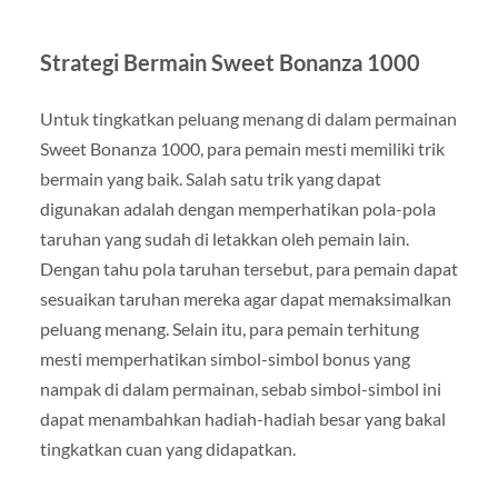
Strategi Bermain Sweet Bonanza 1000
Untuk tingkatkan peluang menang di dalam permainan
Sweet Bonanza 1000, para pemain mesti memiliki trik
bermain yang baik. Salah satu trik yang dapat
digunakan adalah dengan memperhatikan pola-pola
taruhan yang sudah di letakkan oleh pemain lain.
Dengan tahu pola taruhan tersebut, para pemain dapat
sesuaikan taruhan mereka agar dapat memaksimalkan
peluang menang. Selain itu, para pemain terhitung
mesti memperhatikan simbol-simbol bonus yang
nampak di dalam permainan, sebab simbol-simbol ini
dapat menambahkan hadiah-hadiah besar yang bakal
tingkatkan cuan yang didapatkan.