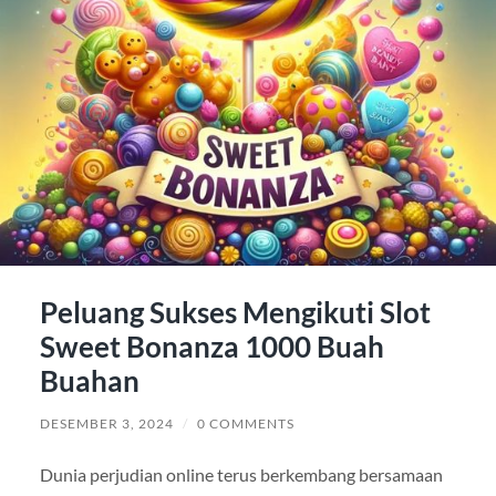
Peluang Sukses Mengikuti Slot
Sweet Bonanza 1000 Buah
Buahan
DESEMBER 3, 2024
/
0 COMMENTS
Dunia perjudian online terus berkembang bersamaan