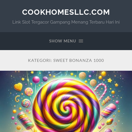
COOKHOMESLLC.COM
Link Slot Tergacor Gampang Menang Terbaru Hari Ini
SHOW MENU
KATEGORI:
SWEET BONANZA 1000