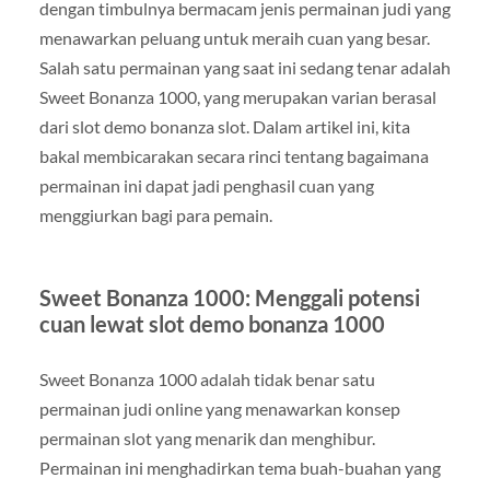
dengan timbulnya bermacam jenis permainan judi yang
menawarkan peluang untuk meraih cuan yang besar.
Salah satu permainan yang saat ini sedang tenar adalah
Sweet Bonanza 1000, yang merupakan varian berasal
dari slot demo bonanza slot. Dalam artikel ini, kita
bakal membicarakan secara rinci tentang bagaimana
permainan ini dapat jadi penghasil cuan yang
menggiurkan bagi para pemain.
Sweet Bonanza 1000: Menggali potensi
cuan lewat slot demo bonanza 1000
Sweet Bonanza 1000 adalah tidak benar satu
permainan judi online yang menawarkan konsep
permainan slot yang menarik dan menghibur.
Permainan ini menghadirkan tema buah-buahan yang