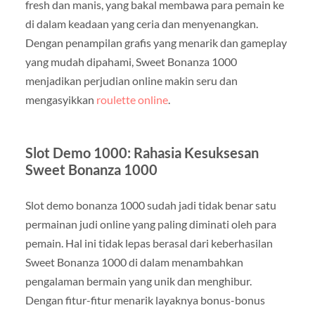
fresh dan manis, yang bakal membawa para pemain ke
di dalam keadaan yang ceria dan menyenangkan.
Dengan penampilan grafis yang menarik dan gameplay
yang mudah dipahami, Sweet Bonanza 1000
menjadikan perjudian online makin seru dan
mengasyikkan
roulette online
.
Slot Demo 1000: Rahasia Kesuksesan
Sweet Bonanza 1000
Slot demo bonanza 1000 sudah jadi tidak benar satu
permainan judi online yang paling diminati oleh para
pemain. Hal ini tidak lepas berasal dari keberhasilan
Sweet Bonanza 1000 di dalam menambahkan
pengalaman bermain yang unik dan menghibur.
Dengan fitur-fitur menarik layaknya bonus-bonus