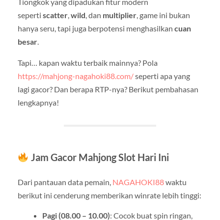
Tiongkok yang dipadukan fitur modern
seperti
scatter
,
wild
, dan
multiplier
, game ini bukan
hanya seru, tapi juga berpotensi menghasilkan
cuan
besar
.
Tapi… kapan waktu terbaik mainnya? Pola
https://mahjong-nagahoki88.com/
seperti apa yang
lagi gacor? Dan berapa RTP-nya? Berikut pembahasan
lengkapnya!
Jam Gacor Mahjong Slot Hari Ini
Dari pantauan data pemain,
NAGAHOKI88
waktu
berikut ini cenderung memberikan winrate lebih tinggi:
Pagi (08.00 – 10.00)
: Cocok buat spin ringan,