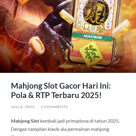
Mahjong Slot Gacor Hari Ini:
Pola & RTP Terbaru 2025!
JULI 6, 2025
/
0 COMMENTS
Mahjong Slot
kembali jadi primadona di tahun 2025.
Dengan tampilan klasik ala permainan mahjong