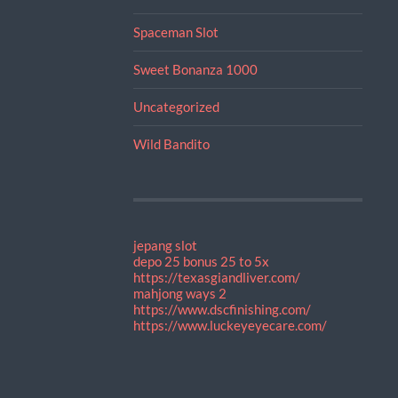
Spaceman Slot
Sweet Bonanza 1000
Uncategorized
Wild Bandito
jepang slot
depo 25 bonus 25 to 5x
https://texasgiandliver.com/
mahjong ways 2
https://www.dscfinishing.com/
https://www.luckeyeyecare.com/