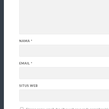
NAMA
*
EMAIL
*
SITUS WEB