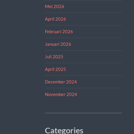
Mei 2026
April 2026
Februari 2026
Januari 2026
Juli 2025
April 2025
Desember 2024
November 2024
Categories