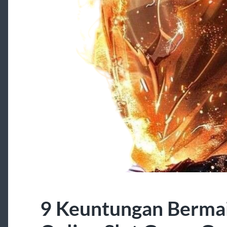
9 Keuntungan Bermai