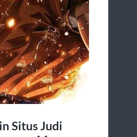
n Situs Judi