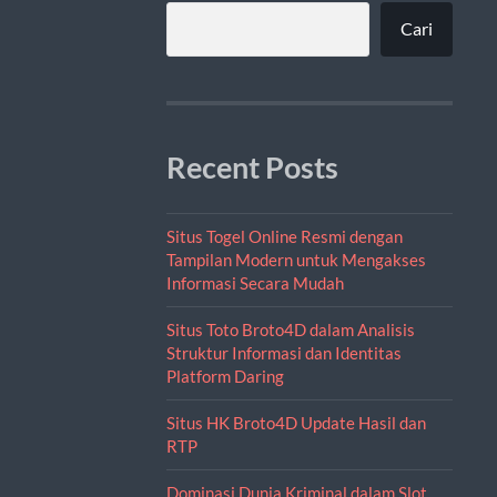
Cari
Recent Posts
Situs Togel Online Resmi dengan
Tampilan Modern untuk Mengakses
Informasi Secara Mudah
Situs Toto Broto4D dalam Analisis
Struktur Informasi dan Identitas
Platform Daring
Situs HK Broto4D Update Hasil dan
RTP
Dominasi Dunia Kriminal dalam Slot