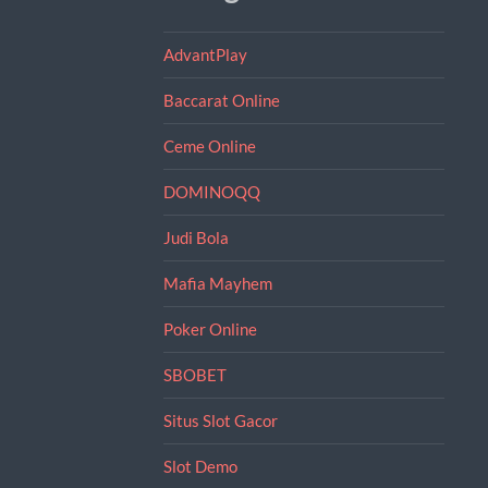
AdvantPlay
Baccarat Online
Ceme Online
DOMINOQQ
Judi Bola
Mafia Mayhem
Poker Online
SBOBET
Situs Slot Gacor
Slot Demo