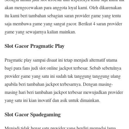
akan mengecewakan para anggota loyal kami. Oleh dikarenakan
itu kami beri tambahan sebagian saran provider game yang tentu
saja membawa game yang sangat gacor. Berikut 4 saran provider
game yang sewajarnya kalian mainkan.
Slot Gacor Pragmatic Play
Pragmatic play sampai disaat ini tetap menjadi alternatif utama
bagi para fans judi slot online jackpot terbesar. Sebab sebetulnya
provider game yang satu ini sudah tak tanggung tanggung ulang
apabila beri tambahan jackpot terbesarnya. Dengan masing-
masing hari beri tambahan jackpot terbesar mewujudkan provider
yang satu ini kian inovatif dan asik untuk dimainkan.
Slot Gacor Spadegaming
Menjadi tidak benar satu provider yang berdiri memadai lama,