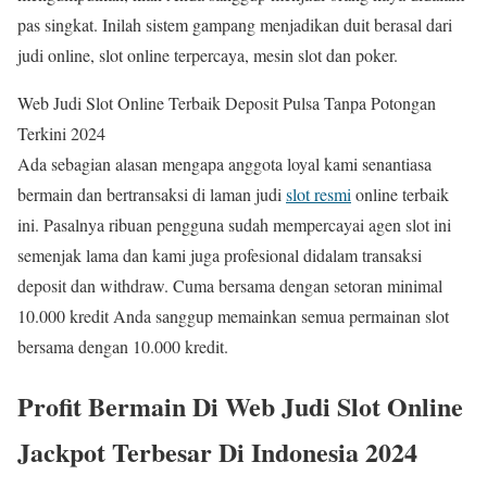
pas singkat. Inilah sistem gampang menjadikan duit berasal dari
judi online, slot online terpercaya, mesin slot dan poker.
Web Judi Slot Online Terbaik Deposit Pulsa Tanpa Potongan
Terkini 2024
Ada sebagian alasan mengapa anggota loyal kami senantiasa
bermain dan bertransaksi di laman judi
slot resmi
online terbaik
ini. Pasalnya ribuan pengguna sudah mempercayai agen slot ini
semenjak lama dan kami juga profesional didalam transaksi
deposit dan withdraw. Cuma bersama dengan setoran minimal
10.000 kredit Anda sanggup memainkan semua permainan slot
bersama dengan 10.000 kredit.
Profit Bermain Di Web Judi Slot Online
Jackpot Terbesar Di Indonesia 2024