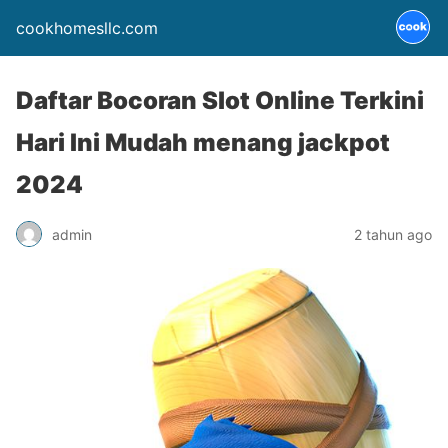
cookhomesllc.com
Daftar Bocoran Slot Online Terkini
Hari Ini Mudah menang jackpot
2024
admin
2 tahun ago