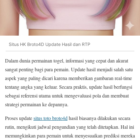
Situs HK Broto4D Update Hasil dan RTP
Dalam dunia permainan togel, informasi yang cepat dan akurat
sangat penting bagi para pemain. Update hasil menjadi salah satu
aspek yang paling dicari karena memberikan gambaran real-time
tentang angka yang keluar. Secara praktis, update hasil berfungsi
sebagai referensi utama untuk mengevaluasi pola dan membuat
strategi permainan ke depannya.
Proses update
situs toto broto4d
hasil biasanya dilakukan secara
rutin, mengikuti jadwal pengundian yang telah ditetapkan. Hal ini
memungkinkan para pemain untuk menyesuaikan prediksi mereka