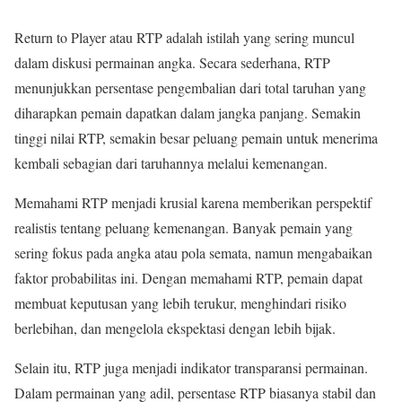
Return to Player atau RTP adalah istilah yang sering muncul
dalam diskusi permainan angka. Secara sederhana, RTP
menunjukkan persentase pengembalian dari total taruhan yang
diharapkan pemain dapatkan dalam jangka panjang. Semakin
tinggi nilai RTP, semakin besar peluang pemain untuk menerima
kembali sebagian dari taruhannya melalui kemenangan.
Memahami RTP menjadi krusial karena memberikan perspektif
realistis tentang peluang kemenangan. Banyak pemain yang
sering fokus pada angka atau pola semata, namun mengabaikan
faktor probabilitas ini. Dengan memahami RTP, pemain dapat
membuat keputusan yang lebih terukur, menghindari risiko
berlebihan, dan mengelola ekspektasi dengan lebih bijak.
Selain itu, RTP juga menjadi indikator transparansi permainan.
Dalam permainan yang adil, persentase RTP biasanya stabil dan