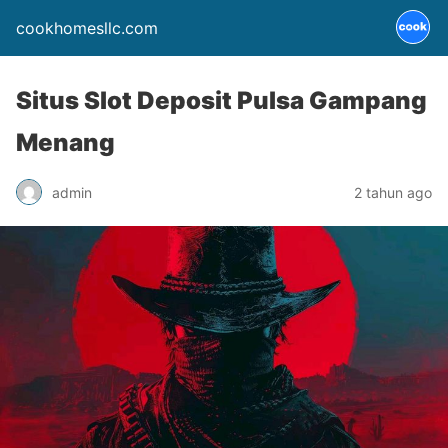
cookhomesllc.com
Situs Slot Deposit Pulsa Gampang
Menang
admin
2 tahun ago