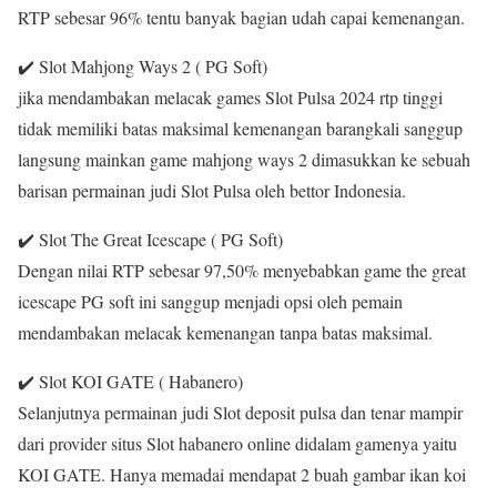
RTP sebesar 96% tentu banyak bagian udah capai kemenangan.
✔️ Slot Mahjong Ways 2 ( PG Soft)
jika mendambakan melacak games Slot Pulsa 2024 rtp tinggi
tidak memiliki batas maksimal kemenangan barangkali sanggup
langsung mainkan game mahjong ways 2 dimasukkan ke sebuah
barisan permainan judi Slot Pulsa oleh bettor Indonesia.
✔️ Slot The Great Icescape ( PG Soft)
Dengan nilai RTP sebesar 97,50% menyebabkan game the great
icescape PG soft ini sanggup menjadi opsi oleh pemain
mendambakan melacak kemenangan tanpa batas maksimal.
✔️ Slot KOI GATE ( Habanero)
Selanjutnya permainan judi Slot deposit pulsa dan tenar mampir
dari provider situs Slot habanero online didalam gamenya yaitu
KOI GATE. Hanya memadai mendapat 2 buah gambar ikan koi