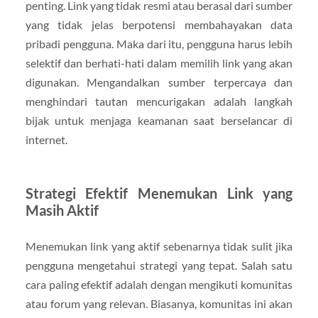
penting. Link yang tidak resmi atau berasal dari sumber
yang tidak jelas berpotensi membahayakan data
pribadi pengguna. Maka dari itu, pengguna harus lebih
selektif dan berhati-hati dalam memilih link yang akan
digunakan. Mengandalkan sumber terpercaya dan
menghindari tautan mencurigakan adalah langkah
bijak untuk menjaga keamanan saat berselancar di
internet.
Strategi Efektif Menemukan Link yang
Masih Aktif
Menemukan link yang aktif sebenarnya tidak sulit jika
pengguna mengetahui strategi yang tepat. Salah satu
cara paling efektif adalah dengan mengikuti komunitas
atau forum yang relevan. Biasanya, komunitas ini akan