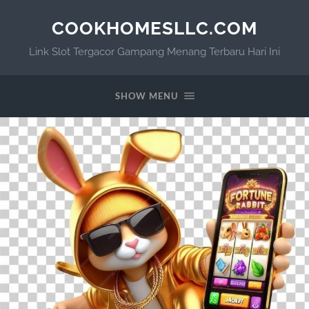
COOKHOMESLLC.COM
Link Slot Tergacor Gampang Menang Terbaru Hari Ini
SHOW MENU