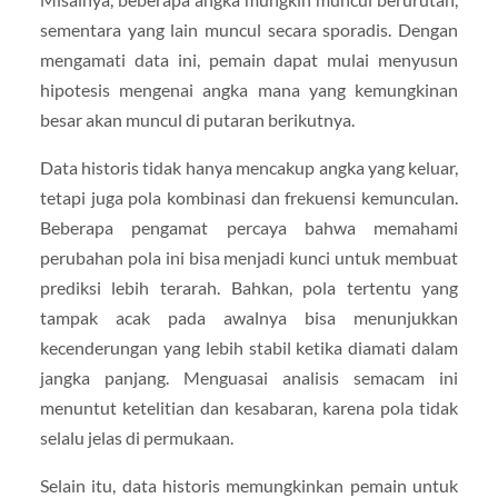
sementara yang lain muncul secara sporadis. Dengan
mengamati data ini, pemain dapat mulai menyusun
hipotesis mengenai angka mana yang kemungkinan
besar akan muncul di putaran berikutnya.
Data historis tidak hanya mencakup angka yang keluar,
tetapi juga pola kombinasi dan frekuensi kemunculan.
Beberapa pengamat percaya bahwa memahami
perubahan pola ini bisa menjadi kunci untuk membuat
prediksi lebih terarah. Bahkan, pola tertentu yang
tampak acak pada awalnya bisa menunjukkan
kecenderungan yang lebih stabil ketika diamati dalam
jangka panjang. Menguasai analisis semacam ini
menuntut ketelitian dan kesabaran, karena pola tidak
selalu jelas di permukaan.
Selain itu, data historis memungkinkan pemain untuk