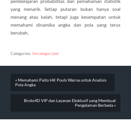
pembelajaran probabilitas dan pemahaman statistik
yang menarik. Setiap putaran bukan hanya soal
menang atau kalah, tetapi juga kesempatan untuk
memahami dinamika angka dan pola yang terus
berubah.
Categories:
Uncategorized
« Memahami Paito HK Pools Warna untuk Analisis
Pola Angka
Broto4D VIP dan Layanan Eksklusif yang Membuat
Pengalaman Berbeda »