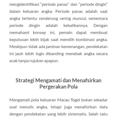
mengidentifikasi “periode panas” dan “periode dingin”
dalam keluaran angka. Periode panas adalah saat
angka tertentu cenderung sering muncul, sementara
periode dingin adalah kebalikannya. Dengan
memahami konsep ini, pemain dapat membuat
keputusan lebih bijak saat memilih kombinasi angka.
Meskipun tidak ada jaminan kemenangan, pendekatan
ini jauh lebih logis dibanding menebak angka secara
acak tanpa rujukan apapun.
Strategi Mengamati dan Menafsirkan
Pergerakan Pola
Mengamati pola keluaran Macau Togel bukan sekadar
soal menulis angka, tetapi juga menafsirkan data
dengan pendekatan yang lebih sistematis. Salah satu