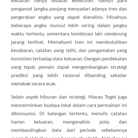
keluaran hanya sebatas kebetulan, namun para
pengamat jangka panjang menyadari adanya tren dan
pergerakan angka yang dapat dianalisis. Misalnya,
beberapa angka muncul lebih sering dalam jangka
waktu tertentu, sementara kombinasi lain cenderung
jarang terlihat. Memahami tren ini membutuhkan
kesabaran, catatan yang teliti, dan pengamatan yang
konsisten terhadap data keluaran. Dengan pendekatan
yang tepat, pemain dapat mengembangkan strategi
prediksi yang lebih rasional dibanding sekadar
menebak secara acak.
Selain aspek hiburan dan strategi, Macau Togel juga
mencerminkan budaya lokal dalam cara permainan ini
dikonsumsi. Di kalangan tertentu, menulis catatan
harian keluaran, menganalisis pola, dan
membandingkan data dari periode sebelumnya