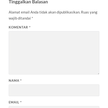
Tinggalkan Balasan
Alamat email Anda tidak akan dipublikasikan.
Ruas yang
wajib ditandai
*
KOMENTAR
*
NAMA
*
EMAIL
*