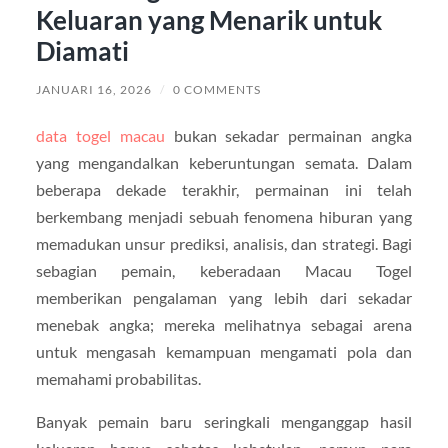
Keluaran yang Menarik untuk
Diamati
JANUARI 16, 2026
/
0 COMMENTS
data togel macau
bukan sekadar permainan angka
yang mengandalkan keberuntungan semata. Dalam
beberapa dekade terakhir, permainan ini telah
berkembang menjadi sebuah fenomena hiburan yang
memadukan unsur prediksi, analisis, dan strategi. Bagi
sebagian pemain, keberadaan Macau Togel
memberikan pengalaman yang lebih dari sekadar
menebak angka; mereka melihatnya sebagai arena
untuk mengasah kemampuan mengamati pola dan
memahami probabilitas.
Banyak pemain baru seringkali menganggap hasil