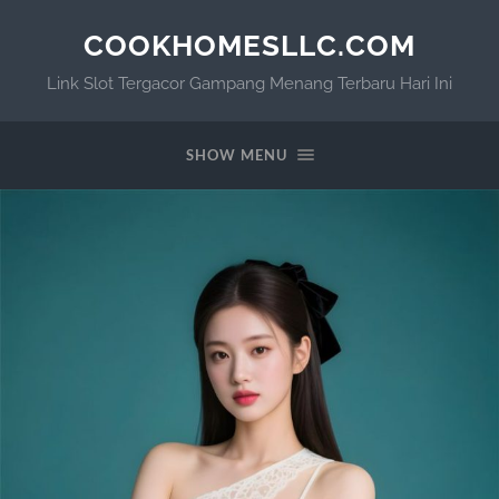
COOKHOMESLLC.COM
Link Slot Tergacor Gampang Menang Terbaru Hari Ini
SHOW MENU