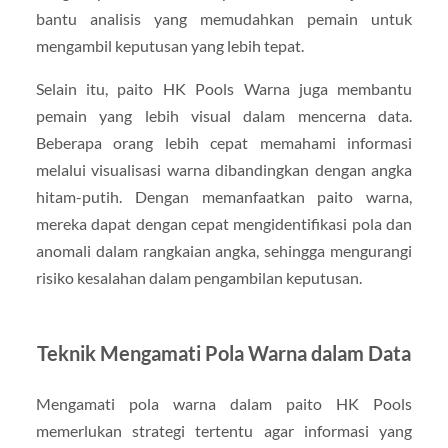
bantu analisis yang memudahkan pemain untuk
mengambil keputusan yang lebih tepat.
Selain itu, paito HK Pools Warna juga membantu
pemain yang lebih visual dalam mencerna data.
Beberapa orang lebih cepat memahami informasi
melalui visualisasi warna dibandingkan dengan angka
hitam-putih. Dengan memanfaatkan paito warna,
mereka dapat dengan cepat mengidentifikasi pola dan
anomali dalam rangkaian angka, sehingga mengurangi
risiko kesalahan dalam pengambilan keputusan.
Teknik Mengamati Pola Warna dalam Data
Mengamati pola warna dalam paito HK Pools
memerlukan strategi tertentu agar informasi yang