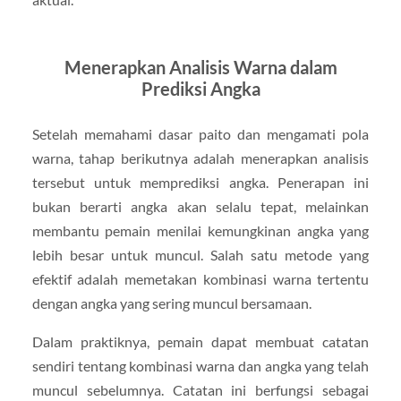
Menerapkan Analisis Warna dalam
Prediksi Angka
Setelah memahami dasar paito dan mengamati pola
warna, tahap berikutnya adalah menerapkan analisis
tersebut untuk memprediksi angka. Penerapan ini
bukan berarti angka akan selalu tepat, melainkan
membantu pemain menilai kemungkinan angka yang
lebih besar untuk muncul. Salah satu metode yang
efektif adalah memetakan kombinasi warna tertentu
dengan angka yang sering muncul bersamaan.
Dalam praktiknya, pemain dapat membuat catatan
sendiri tentang kombinasi warna dan angka yang telah
muncul sebelumnya. Catatan ini berfungsi sebagai