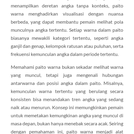
menampilkan deretan angka tanpa konteks, paito
warna menghadirkan visualisasi dengan nuansa
berbeda, yang dapat membantu pemain melihat pola
munculnya angka tertentu. Setiap warna dalam paito
biasanya mewakili kategori tertentu, seperti angka
ganjil dan genap, kelompok ratusan atau puluhan, serta
frekuensi kemunculan angka dalam periode tertentu.
Memahami paito warna bukan sekadar melihat warna
yang muncul, tetapi juga mengenali hubungan
antarwarna dan posisi angka dalam paito. Misalnya,
kemunculan warna tertentu yang berulang secara
konsisten bisa menandakan tren angka yang sedang
naik atau menurun. Konsep ini memungkinkan pemain
untuk memetakan kemungkinan angka yang muncul di
masa depan, bukan hanya menebak secara acak. Seiring
dengan pemahaman ini, paito warna menjadi alat