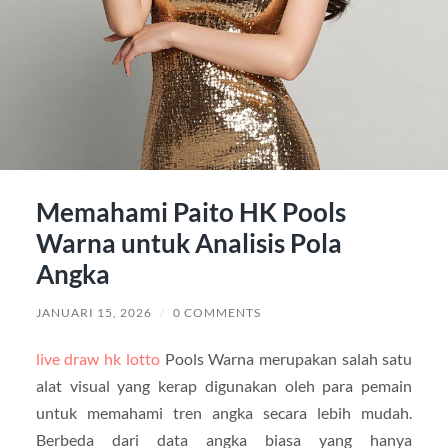
Memahami Paito HK Pools
Warna untuk Analisis Pola
Angka
JANUARI 15, 2026
/
0 COMMENTS
live draw hk lotto
Pools Warna merupakan salah satu
alat visual yang kerap digunakan oleh para pemain
untuk memahami tren angka secara lebih mudah.
Berbeda dari data angka biasa yang hanya