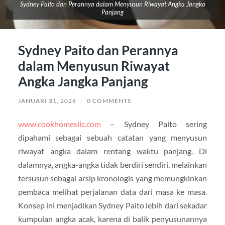
Sydney Paito dan Perannya dalam Menyusun Riwayat Angka Jangka
Panjang
Sydney Paito dan Perannya
dalam Menyusun Riwayat
Angka Jangka Panjang
JANUARI 31, 2026
/
0 COMMENTS
www.cookhomesllc.com
– Sydney Paito sering
dipahami sebagai sebuah catatan yang menyusun
riwayat angka dalam rentang waktu panjang. Di
dalamnya, angka-angka tidak berdiri sendiri, melainkan
tersusun sebagai arsip kronologis yang memungkinkan
pembaca melihat perjalanan data dari masa ke masa.
Konsep ini menjadikan Sydney Paito lebih dari sekadar
kumpulan angka acak, karena di balik penyusunannya