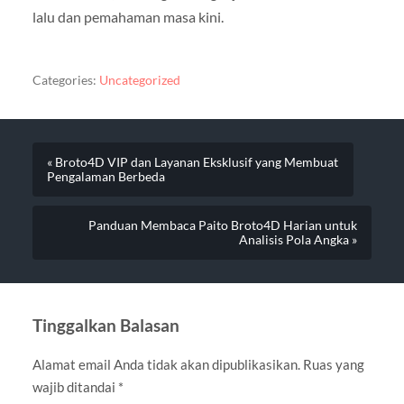
lalu dan pemahaman masa kini.
Categories:
Uncategorized
« Broto4D VIP dan Layanan Eksklusif yang Membuat
Pengalaman Berbeda
Panduan Membaca Paito Broto4D Harian untuk
Analisis Pola Angka »
Tinggalkan Balasan
Alamat email Anda tidak akan dipublikasikan.
Ruas yang
wajib ditandai
*