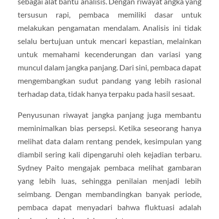
sebagai alat bantu analisis. Dengan riwayat angka yang
tersusun rapi, pembaca memiliki dasar untuk
melakukan pengamatan mendalam. Analisis ini tidak
selalu bertujuan untuk mencari kepastian, melainkan
untuk memahami kecenderungan dan variasi yang
muncul dalam jangka panjang. Dari sini, pembaca dapat
mengembangkan sudut pandang yang lebih rasional
terhadap data, tidak hanya terpaku pada hasil sesaat.
Penyusunan riwayat jangka panjang juga membantu
meminimalkan bias persepsi. Ketika seseorang hanya
melihat data dalam rentang pendek, kesimpulan yang
diambil sering kali dipengaruhi oleh kejadian terbaru.
Sydney Paito mengajak pembaca melihat gambaran
yang lebih luas, sehingga penilaian menjadi lebih
seimbang. Dengan membandingkan banyak periode,
pembaca dapat menyadari bahwa fluktuasi adalah