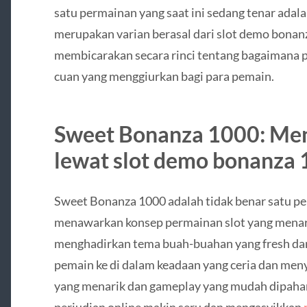
satu permainan yang saat ini sedang tenar ada
merupakan varian berasal dari slot demo bonanza 
membicarakan secara rinci tentang bagaimana pe
cuan yang menggiurkan bagi para pemain.
Sweet Bonanza 1000: Men
lewat slot demo bonanza
Sweet Bonanza 1000 adalah tidak benar satu pe
menawarkan konsep permainan slot yang menari
menghadirkan tema buah-buahan yang fresh da
pemain ke di dalam keadaan yang ceria dan me
yang menarik dan gameplay yang mudah dipaha
perjudian online makin seru dan mengasyikkan