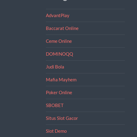
AdvantPlay
Baccarat Online
Ceme Online
DOMINOQQ
Judi Bola
Mafia Mayhem
Poker Online
SBOBET
Situs Slot Gacor
Slot Demo