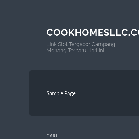
COOKHOMESLLC.
Link Slot Tergacor Gampang
Menang Terbaru Hari Ini
Sample Page
CARI